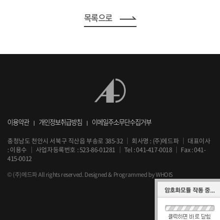
목록으로
이용약관
개인정보취급방침
이메일주소무단수집거부
충청남도 천안시 서북구 직산읍 부송로 385-32
｜
회사명 : (주)에드파
｜
대표이사
: 이용수
｜
사업자등록번호 : 523-86-01281
｜
Tel :
041-417-0018
｜
Fax : 041-
415-0012
© (주)에드파 All rights reserved.
Designed & Programmed by WHOIS